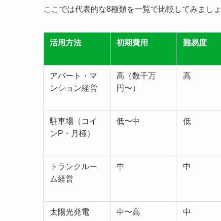
ここでは代表的な8種類を一覧で比較してみまし
活用方法
初期費用
難易度
アパート・マ
高（数千万
高
ンション経営
円〜）
駐車場（コイ
低〜中
低
ンP・月極）
トランクルー
中
中
ム経営
太陽光発電
中〜高
中