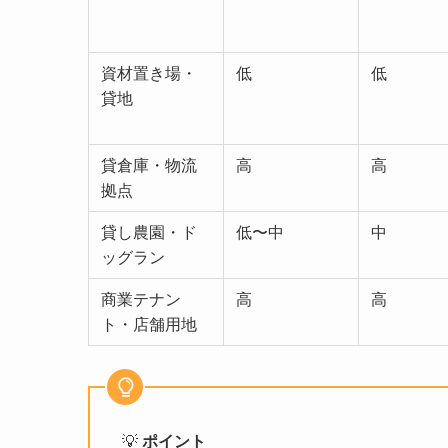
資材置き場・
低
低
貸地
貸倉庫・物流
高
高
拠点
貸し農園・ド
低〜中
中
ッグラン
商業テナン
高
高
ト・店舗用地
💡
ポイント