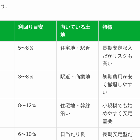
ょう。
利回り目安
向いている土
特徴
地
5〜8％
住宅地・駅近
長期安定収入
だがリスクも
高い
3〜8％
駅近・商業地
初期費用が安
く撤退しやす
い
8〜12％
住宅地・幹線
小規模でも始
沿い
めやすく安定
需要
6〜10％
日当たり良
長期安定型だ