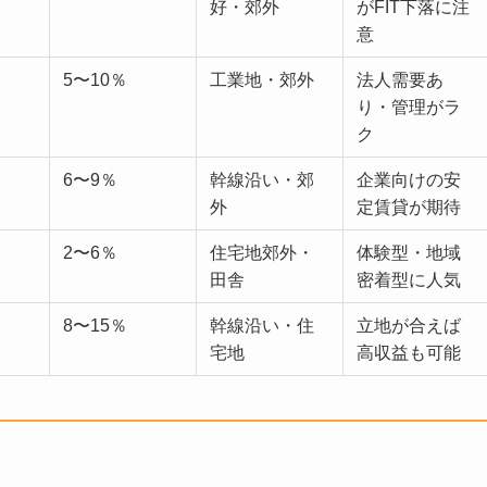
好・郊外
がFIT下落に注
意
5〜10％
工業地・郊外
法人需要あ
り・管理がラ
ク
6〜9％
幹線沿い・郊
企業向けの安
外
定賃貸が期待
2〜6％
住宅地郊外・
体験型・地域
田舎
密着型に人気
8〜15％
幹線沿い・住
立地が合えば
宅地
高収益も可能