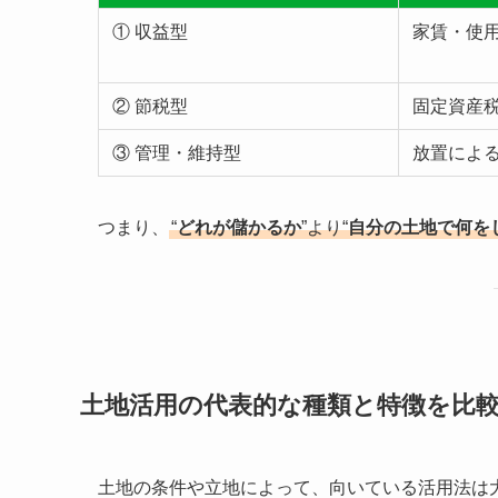
① 収益型
家賃・使
② 節税型
固定資産
③ 管理・維持型
放置によ
つまり、
“
どれが儲かるか
”より“
自分の土地で何を
土地活用の代表的な種類と特徴を比
土地の条件や立地によって、向いている活用法は