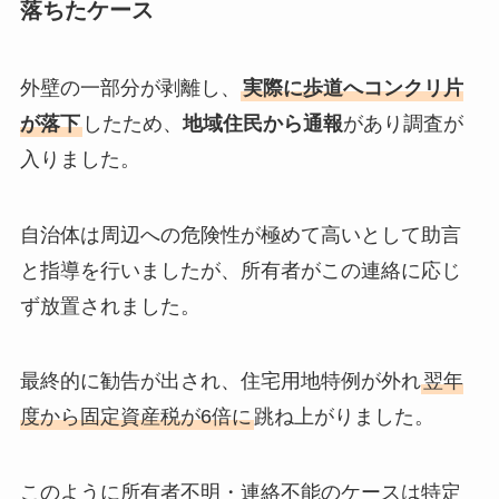
落ちたケース
外壁の一部分が剥離し、
実際に歩道へコンクリ片
が落下
したため、
地域住民から通報
があり調査が
入りました。
自治体は周辺への危険性が極めて高いとして助言
と指導を行いましたが、所有者がこの連絡に応じ
ず放置されました。
最終的に勧告が出され、住宅用地特例が外れ
翌年
度から固定資産税が6倍に
跳ね上がりました。
このように所有者不明・連絡不能のケースは特定