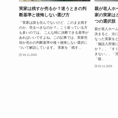
実家は残すか売るか？迷うときの判
親が老人ホ
断基準と後悔しない選び方
家の実家は
つの選択肢
「実家は誰も住んでないけど、このまま残す
のか、売るべきなのか？」こう迷っている方
親が老人ホー
も多いのでは。 こんな時に決断できる基準が
決まると、次
あればいいですよね。この記事では、実家売
なった実家を
却か否かの判断基準や後々後悔しない選択に
「施設入所後
ついて解説しています。 実家を「残す...
か？」、「す
きない」、「
04.11.2025
「親...
02.11.2025