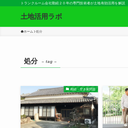
トランクルーム会社勤続２０年の専門技術者が土地有効活用を解説
土地活用ラボ
ホーム
処分
処分
– tag –
相続・空き家問題